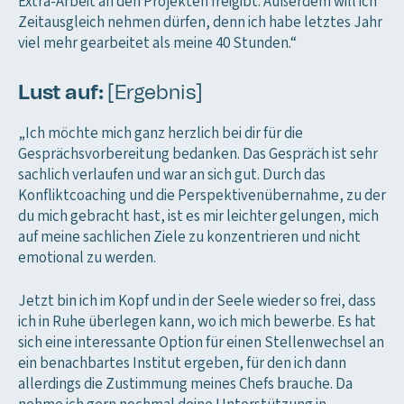
Extra-Arbeit an den Projekten freigibt. Außerdem will ich
Zeitausgleich nehmen dürfen, denn ich habe letztes Jahr
viel mehr gearbeitet als meine 40 Stunden.“
Lust auf:
[Ergebnis]
„Ich möchte mich ganz herzlich bei dir für die
Gesprächsvorbereitung bedanken. Das Gespräch ist sehr
sachlich verlaufen und war an sich gut. Durch das
Konfliktcoaching und die Perspektivenübernahme, zu der
du mich gebracht hast, ist es mir leichter gelungen, mich
auf meine sachlichen Ziele zu konzentrieren und nicht
emotional zu werden.
Jetzt bin ich im Kopf und in der Seele wieder so frei, dass
ich in Ruhe überlegen kann, wo ich mich bewerbe. Es hat
sich eine interessante Option für einen Stellenwechsel an
ein benachbartes Institut ergeben, für den ich dann
allerdings die Zustimmung meines Chefs brauche. Da